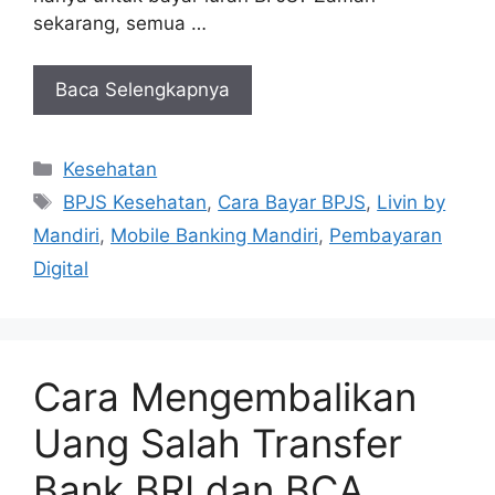
sekarang, semua …
Baca Selengkapnya
Kategori
Kesehatan
Tag
BPJS Kesehatan
,
Cara Bayar BPJS
,
Livin by
Mandiri
,
Mobile Banking Mandiri
,
Pembayaran
Digital
Cara Mengembalikan
Uang Salah Transfer
Bank BRI dan BCA