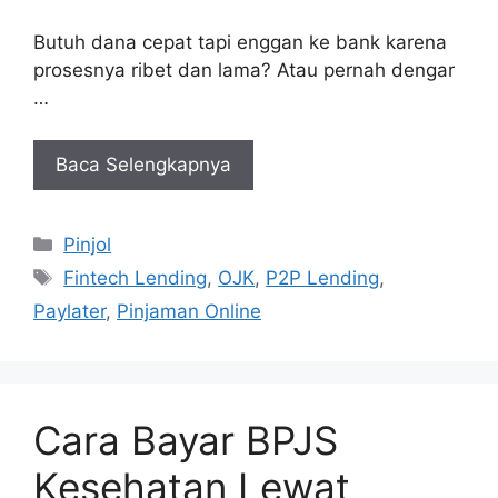
Butuh dana cepat tapi enggan ke bank karena
prosesnya ribet dan lama? Atau pernah dengar
…
Baca Selengkapnya
Kategori
Pinjol
Tag
Fintech Lending
,
OJK
,
P2P Lending
,
Paylater
,
Pinjaman Online
Cara Bayar BPJS
Kesehatan Lewat