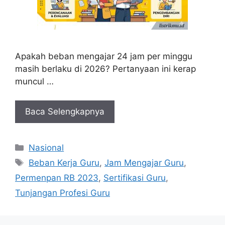
Apakah beban mengajar 24 jam per minggu
masih berlaku di 2026? Pertanyaan ini kerap
muncul …
Baca Selengkapnya
Kategori
Nasional
Tag
Beban Kerja Guru
,
Jam Mengajar Guru
,
Permenpan RB 2023
,
Sertifikasi Guru
,
Tunjangan Profesi Guru