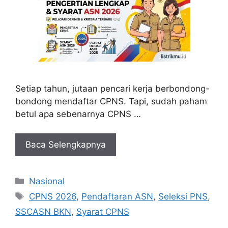
Setiap tahun, jutaan pencari kerja berbondong-
bondong mendaftar CPNS. Tapi, sudah paham
betul apa sebenarnya CPNS …
Baca Selengkapnya
Kategori
Nasional
Tag
CPNS 2026
,
Pendaftaran ASN
,
Seleksi PNS
,
SSCASN BKN
,
Syarat CPNS