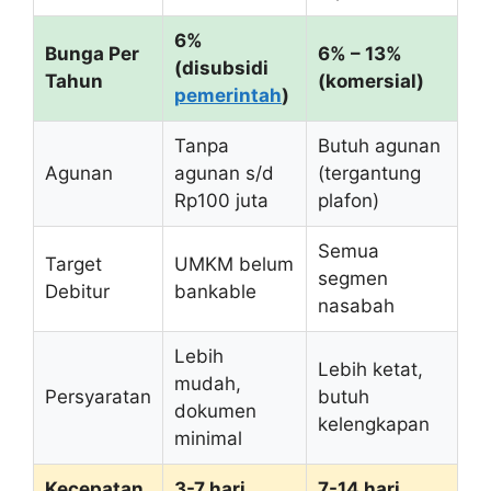
6%
Bunga Per
6% – 13%
(disubsidi
Tahun
(komersial)
pemerintah
)
Tanpa
Butuh agunan
Agunan
agunan s/d
(tergantung
Rp100 juta
plafon)
Semua
Target
UMKM belum
segmen
Debitur
bankable
nasabah
Lebih
Lebih ketat,
mudah,
Persyaratan
butuh
dokumen
kelengkapan
minimal
Kecepatan
3-7 hari
7-14 hari