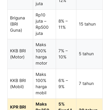
12%
juta
Rp10
Briguna
juta –
8% –
(BRI
15 tahun
Rp500
11%
Guna)
juta
Maks
KKB BRI
100%
7% –
5 tahun
(Motor)
harga
10%
motor
Maks
KKB BRI
100%
6% –
7 tahun
(Mobil)
harga
9%
mobil
Maks
5%
KPR BRI