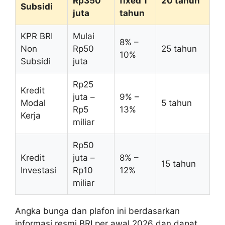
Rp350
fixed 1
20 tahun
Subsidi
juta
tahun
KPR BRI
Mulai
8% –
Non
Rp50
25 tahun
10%
Subsidi
juta
Rp25
Kredit
juta –
9% –
Modal
5 tahun
Rp5
13%
Kerja
miliar
Rp50
Kredit
juta –
8% –
15 tahun
Investasi
Rp10
12%
miliar
Angka bunga dan plafon ini berdasarkan
informasi resmi BRI per awal 2026 dan dapat