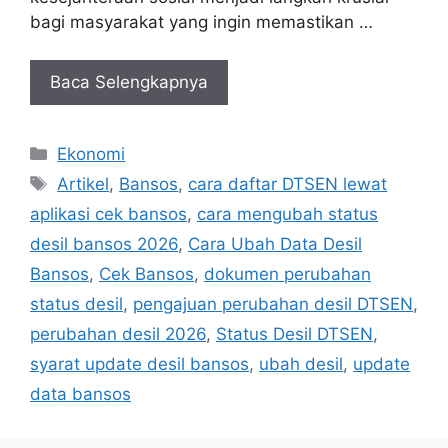
bagi masyarakat yang ingin memastikan …
Baca Selengkapnya
Kategori
Ekonomi
Tag
Artikel
,
Bansos
,
cara daftar DTSEN lewat
aplikasi cek bansos
,
cara mengubah status
desil bansos 2026
,
Cara Ubah Data Desil
Bansos
,
Cek Bansos
,
dokumen perubahan
status desil
,
pengajuan perubahan desil DTSEN
,
perubahan desil 2026
,
Status Desil DTSEN
,
syarat update desil bansos
,
ubah desil
,
update
data bansos