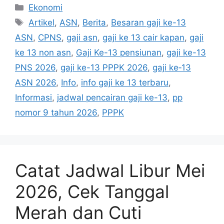
Kategori
Ekonomi
Tag
Artikel
,
ASN
,
Berita
,
Besaran gaji ke-13
ASN
,
CPNS
,
gaji asn
,
gaji ke 13 cair kapan
,
gaji
ke 13 non asn
,
Gaji Ke-13 pensiunan
,
gaji ke-13
PNS 2026
,
gaji ke-13 PPPK 2026
,
gaji ke‑13
ASN 2026
,
Info
,
info gaji ke 13 terbaru
,
Informasi
,
jadwal pencairan gaji ke-13
,
pp
nomor 9 tahun 2026
,
PPPK
Catat Jadwal Libur Mei
2026, Cek Tanggal
Merah dan Cuti