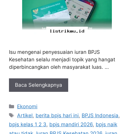
Isu mengenai penyesuaian iuran BPJS
Kesehatan selalu menjadi topik yang hangat
diperbincangkan oleh masyarakat luas. …
Baca Selengkapnya
Kategori
Ekonomi
Tag
Artikel
,
berita bpjs hari ini
,
BPJS Indonesia
,
bpjs kelas 1 2 3
,
bpjs mandiri 2026
,
bpjs naik
atau tidak
,
Iuran BPJS Kesehatan 2026
,
iuran