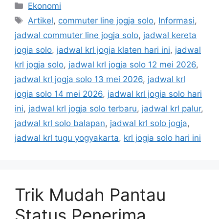
Kategori
Ekonomi
Tag
Artikel
,
commuter line jogja solo
,
Informasi
,
jadwal commuter line jogja solo
,
jadwal kereta
jogja solo
,
jadwal krl jogja klaten hari ini
,
jadwal
krl jogja solo
,
jadwal krl jogja solo 12 mei 2026
,
jadwal krl jogja solo 13 mei 2026
,
jadwal krl
jogja solo 14 mei 2026
,
jadwal krl jogja solo hari
ini
,
jadwal krl jogja solo terbaru
,
jadwal krl palur
,
jadwal krl solo balapan
,
jadwal krl solo jogja
,
jadwal krl tugu yogyakarta
,
krl jogja solo hari ini
Trik Mudah Pantau
Status Penerima