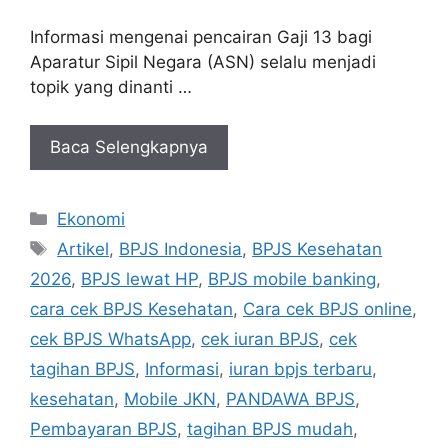
Informasi mengenai pencairan Gaji 13 bagi
Aparatur Sipil Negara (ASN) selalu menjadi
topik yang dinanti …
Baca Selengkapnya
Kategori
Ekonomi
Tag
Artikel
,
BPJS Indonesia
,
BPJS Kesehatan
2026
,
BPJS lewat HP
,
BPJS mobile banking
,
cara cek BPJS Kesehatan
,
Cara cek BPJS online
,
cek BPJS WhatsApp
,
cek iuran BPJS
,
cek
tagihan BPJS
,
Informasi
,
iuran bpjs terbaru
,
kesehatan
,
Mobile JKN
,
PANDAWA BPJS
,
Pembayaran BPJS
,
tagihan BPJS mudah
,