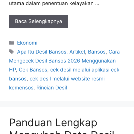
utama dalam penentuan kelayakan …
Baca Selengkapnya
Kategori
Ekonomi
Tag
Apa Itu Desil Bansos
,
Artikel
,
Bansos
,
Cara
Mengecek Desil Bansos 2026 Menggunakan
HP
,
Cek Bansos
,
cek desil melalui aplikasi cek
bansos
,
cek desil melalui website resmi
kemensos
,
Rincian Desil
Panduan Lengkap