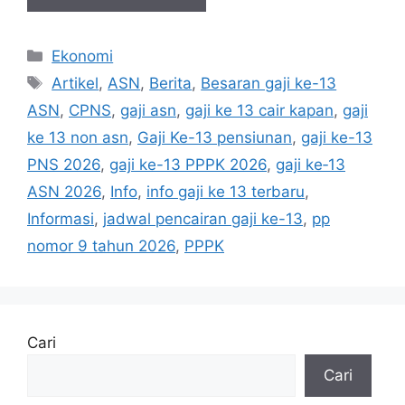
Kategori
Ekonomi
Tag
Artikel
,
ASN
,
Berita
,
Besaran gaji ke-13
ASN
,
CPNS
,
gaji asn
,
gaji ke 13 cair kapan
,
gaji
ke 13 non asn
,
Gaji Ke-13 pensiunan
,
gaji ke-13
PNS 2026
,
gaji ke-13 PPPK 2026
,
gaji ke‑13
ASN 2026
,
Info
,
info gaji ke 13 terbaru
,
Informasi
,
jadwal pencairan gaji ke-13
,
pp
nomor 9 tahun 2026
,
PPPK
Cari
Cari