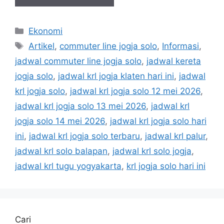
Kategori
Ekonomi
Tag
Artikel
,
commuter line jogja solo
,
Informasi
,
jadwal commuter line jogja solo
,
jadwal kereta
jogja solo
,
jadwal krl jogja klaten hari ini
,
jadwal
krl jogja solo
,
jadwal krl jogja solo 12 mei 2026
,
jadwal krl jogja solo 13 mei 2026
,
jadwal krl
jogja solo 14 mei 2026
,
jadwal krl jogja solo hari
ini
,
jadwal krl jogja solo terbaru
,
jadwal krl palur
,
jadwal krl solo balapan
,
jadwal krl solo jogja
,
jadwal krl tugu yogyakarta
,
krl jogja solo hari ini
Cari