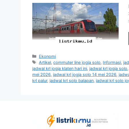
Kategori
Ekonomi
Tag
Artikel
,
commuter line jogja solo
,
Informasi
,
ja
jadwal krl jogja klaten hari ini
,
jadwal krl jogja solo
mei 2026
,
jadwal krl jogja solo 14 mei 2026
,
jadwal
krl palur
,
jadwal krl solo balapan
,
jadwal krl solo jo