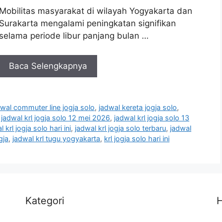
Mobilitas masyarakat di wilayah Yogyakarta dan
Surakarta mengalami peningkatan signifikan
selama periode libur panjang bulan …
Baca Selengkapnya
dwal commuter line jogja solo
,
jadwal kereta jogja solo
,
,
jadwal krl jogja solo 12 mei 2026
,
jadwal krl jogja solo 13
 krl jogja solo hari ini
,
jadwal krl jogja solo terbaru
,
jadwal
gja
,
jadwal krl tugu yogyakarta
,
krl jogja solo hari ini
Kategori