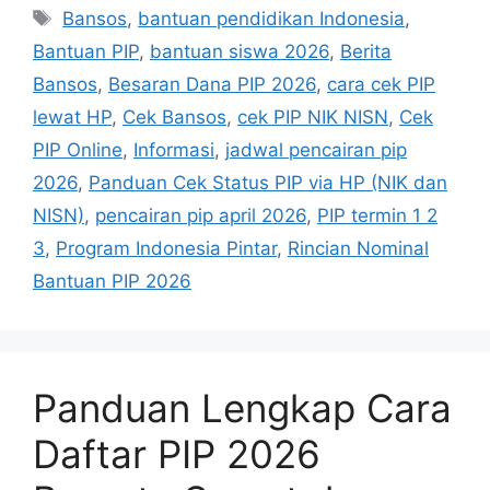
Tag
Bansos
,
bantuan pendidikan Indonesia
,
Bantuan PIP
,
bantuan siswa 2026
,
Berita
Bansos
,
Besaran Dana PIP 2026
,
cara cek PIP
lewat HP
,
Cek Bansos
,
cek PIP NIK NISN
,
Cek
PIP Online
,
Informasi
,
jadwal pencairan pip
2026
,
Panduan Cek Status PIP via HP (NIK dan
NISN)
,
pencairan pip april 2026
,
PIP termin 1 2
3
,
Program Indonesia Pintar
,
Rincian Nominal
Bantuan PIP 2026
Panduan Lengkap Cara
Daftar PIP 2026