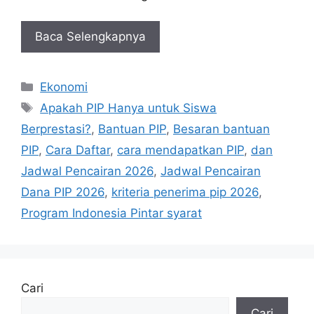
Baca Selengkapnya
Kategori
Ekonomi
Tag
Apakah PIP Hanya untuk Siswa
Berprestasi?
,
Bantuan PIP
,
Besaran bantuan
PIP
,
Cara Daftar
,
cara mendapatkan PIP
,
dan
Jadwal Pencairan 2026
,
Jadwal Pencairan
Dana PIP 2026
,
kriteria penerima pip 2026
,
Program Indonesia Pintar syarat
Cari
Cari