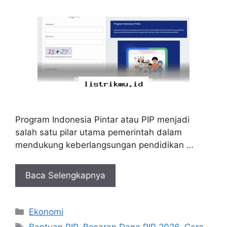
Program Indonesia Pintar atau PIP menjadi
salah satu pilar utama pemerintah dalam
mendukung keberlangsungan pendidikan …
Baca Selengkapnya
Kategori
Ekonomi
Tag