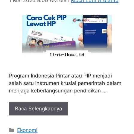
1 Mei 2026 8:00 AM
oleh
Moch Lutfi Ardianto
Program Indonesia Pintar atau PIP menjadi
salah satu instrumen krusial pemerintah dalam
menjaga keberlangsungan pendidikan …
Baca Selengkapnya
Kategori
Ekonomi