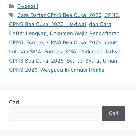
Kategori
Ekonomi
Tag
Cara Daftar CPNS Bea Cukai 2026
,
CPNS
,
CPNS Bea Cukai 2026 : Jadwal
,
dan Cara
Daftar Lengkap
,
Dokumen Wajib Pendaftaran
CPNS
,
Formasi CPNS Bea Cukai 2026 untuk
Lulusan SMA
,
Formasi SMA
,
Perkiraan Jadwal
CPNS Bea Cukai 2026
,
Syarat
,
Syarat Umum
CPNS 2026
,
Waspada Informasi Hoaks
Cari
Cari