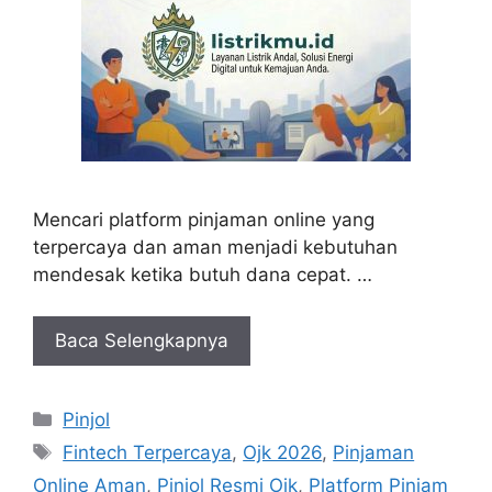
Mencari platform pinjaman online yang
terpercaya dan aman menjadi kebutuhan
mendesak ketika butuh dana cepat. …
Baca Selengkapnya
Kategori
Pinjol
Tag
Fintech Terpercaya
,
Ojk 2026
,
Pinjaman
Online Aman
,
Pinjol Resmi Ojk
,
Platform Pinjam