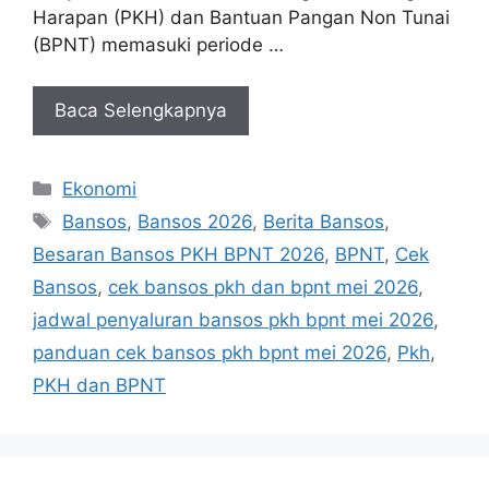
Harapan (PKH) dan Bantuan Pangan Non Tunai
(BPNT) memasuki periode …
Baca Selengkapnya
Kategori
Ekonomi
Tag
Bansos
,
Bansos 2026
,
Berita Bansos
,
Besaran Bansos PKH BPNT 2026
,
BPNT
,
Cek
Bansos
,
cek bansos pkh dan bpnt mei 2026
,
jadwal penyaluran bansos pkh bpnt mei 2026
,
panduan cek bansos pkh bpnt mei 2026
,
Pkh
,
PKH dan BPNT