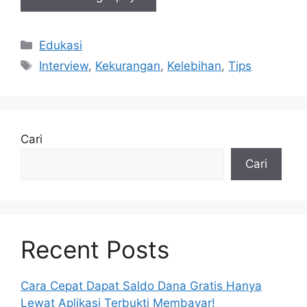
Kategori
Edukasi
Tag
Interview
,
Kekurangan
,
Kelebihan
,
Tips
Cari
Cari
Recent Posts
Cara Cepat Dapat Saldo Dana Gratis Hanya
Lewat Aplikasi Terbukti Membayar!