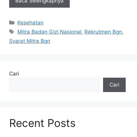
Baca Selengkapnya
Kategori
Kesehatan
Tag
Mitra Badan Gizi Nasional
,
Rekrutmen Bgn
,
Syarat Mitra Bgn
Cari
Cari
Recent Posts