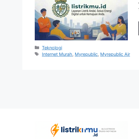
Kategori
Teknologi
Tag
Internet Murah
,
Myrepublic
,
Myrepublic Air