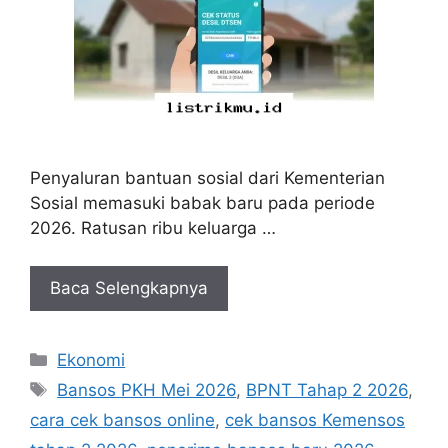
Penyaluran bantuan sosial dari Kementerian
Sosial memasuki babak baru pada periode
2026. Ratusan ribu keluarga …
Baca Selengkapnya
Kategori
Ekonomi
Tag
Bansos PKH Mei 2026
,
BPNT Tahap 2 2026
,
cara cek bansos online
,
cek bansos Kemensos