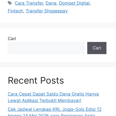
Tag
Cara Transfer
,
Dana
,
Dompet Digital
,
Fintech
,
Transfer Shopeepay
Cari
Cari
Recent Posts
Cara Cepat Dapat Saldo Dana Gratis Hanya
Lewat Aplikasi Terbukti Membayar!
Cek Jadwal Lengkap KRL Jogja-Solo Edisi 12
hingga 14 Mei 2026 agar Perjalanan Anda