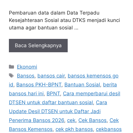
Pembaruan data dalam Data Terpadu
Kesejahteraan Sosial atau DTKS menjadi kunci
utama agar bantuan sosial …
Baca Selengkapnya
Kategori
Ekonomi
Tag
Bansos
,
bansos cair
,
bansos kemensos go
id
,
Bansos PKH-BPNT
,
Bantuan Sosial
,
berita
bansos hari ini
,
BPNT
,
Cara memperbarui desil
DTSEN untuk daftar bantuan sosial
,
Cara
Update Desil DTSEN untuk Daftar Jadi
Penerima Bansos 2026
,
cek
,
Cek Bansos
,
Cek
Bansos Kemensos
,
cek pkh bansos
,
cekbansos