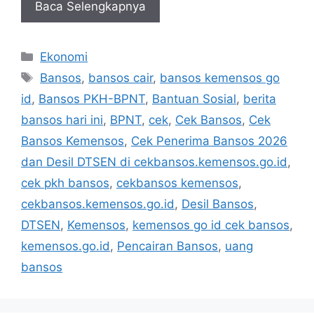
Baca Selengkapnya
Kategori
Ekonomi
Tag
Bansos
,
bansos cair
,
bansos kemensos go
id
,
Bansos PKH-BPNT
,
Bantuan Sosial
,
berita
bansos hari ini
,
BPNT
,
cek
,
Cek Bansos
,
Cek
Bansos Kemensos
,
Cek Penerima Bansos 2026
dan Desil DTSEN di cekbansos.kemensos.go.id
,
cek pkh bansos
,
cekbansos kemensos
,
cekbansos.kemensos.go.id
,
Desil Bansos
,
DTSEN
,
Kemensos
,
kemensos go id cek bansos
,
kemensos.go.id
,
Pencairan Bansos
,
uang
bansos