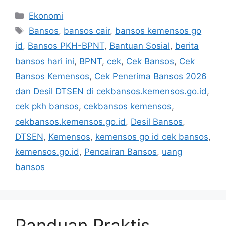
Kategori
Ekonomi
Tag
Bansos
,
bansos cair
,
bansos kemensos go
id
,
Bansos PKH-BPNT
,
Bantuan Sosial
,
berita
bansos hari ini
,
BPNT
,
cek
,
Cek Bansos
,
Cek
Bansos Kemensos
,
Cek Penerima Bansos 2026
dan Desil DTSEN di cekbansos.kemensos.go.id
,
cek pkh bansos
,
cekbansos kemensos
,
cekbansos.kemensos.go.id
,
Desil Bansos
,
DTSEN
,
Kemensos
,
kemensos go id cek bansos
,
kemensos.go.id
,
Pencairan Bansos
,
uang
bansos
Panduan Praktis