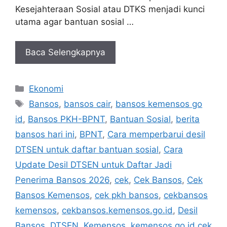
Kesejahteraan Sosial atau DTKS menjadi kunci
utama agar bantuan sosial …
Baca Selengkapnya
Kategori
Ekonomi
Tag
Bansos
,
bansos cair
,
bansos kemensos go
id
,
Bansos PKH-BPNT
,
Bantuan Sosial
,
berita
bansos hari ini
,
BPNT
,
Cara memperbarui desil
DTSEN untuk daftar bantuan sosial
,
Cara
Update Desil DTSEN untuk Daftar Jadi
Penerima Bansos 2026
,
cek
,
Cek Bansos
,
Cek
Bansos Kemensos
,
cek pkh bansos
,
cekbansos
kemensos
,
cekbansos.kemensos.go.id
,
Desil
Bansos
,
DTSEN
,
Kemensos
,
kemensos go id cek