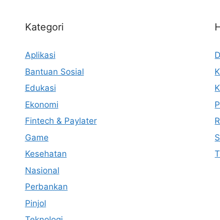
Kategori
Aplikasi
D
Bantuan Sosial
K
Edukasi
K
Ekonomi
P
Fintech & Paylater
R
Game
S
Kesehatan
T
Nasional
Perbankan
Pinjol
Teknologi