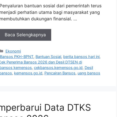
Penyaluran bantuan sosial dari pemerintah terus
menjadi perhatian utama bagi masyarakat yang
membutuhkan dukungan finansial. …
Baca Selengkapnya
Kategori
Ekonomi
,
Bansos PKH-BPNT
,
Bantuan Sosial
,
berita bansos hari ini
,
Cek Penerima Bansos 2026 dan Desil DTSEN di
bansos kemensos
,
cekbansos.kemensos.go.id
,
Desil
 bansos
,
kemensos.go.id
,
Pencairan Bansos
,
uang bansos
mperbarui Data DTKS