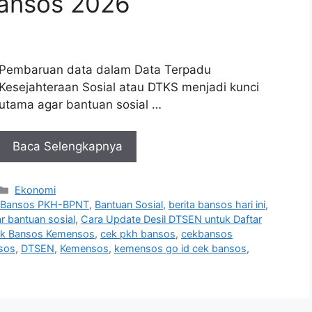
Bansos 2026
Pembaruan data dalam Data Terpadu
Kesejahteraan Sosial atau DTKS menjadi kunci
utama agar bantuan sosial …
Baca Selengkapnya
Kategori
Ekonomi
,
Bansos PKH-BPNT
,
Bantuan Sosial
,
berita bansos hari ini
,
r bantuan sosial
,
Cara Update Desil DTSEN untuk Daftar
k Bansos Kemensos
,
cek pkh bansos
,
cekbansos
nsos
,
DTSEN
,
Kemensos
,
kemensos go id cek bansos
,