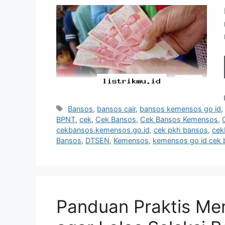
Tag
Bansos
,
bansos cair
,
bansos kemensos go id
BPNT
,
cek
,
Cek Bansos
,
Cek Bansos Kemensos
,
cekbansos.kemensos.go.id
,
cek pkh bansos
,
cek
Bansos
,
DTSEN
,
Kemensos
,
kemensos go id cek
Panduan Praktis Me