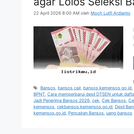
agar Lolos Seleksi 
22 April 2026 8:00 AM
oleh
Moch Lutfi Ardianto
Tag
Bansos
,
bansos cair
,
bansos kemensos go id
BPNT
,
Cara memperbarui desil DTSEN untuk dafta
Jadi Penerima Bansos 2026
,
cek
,
Cek Bansos
,
Ce
kemensos
,
cekbansos.kemensos.go.id
,
Desil Ba
kemensos.go.id
,
Pencairan Bansos
,
uang bansos