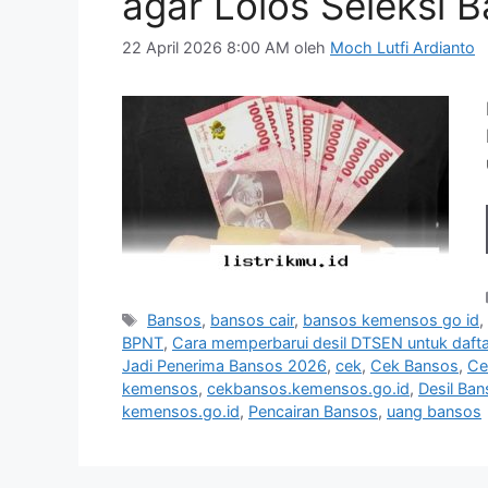
agar Lolos Seleksi 
22 April 2026 8:00 AM
oleh
Moch Lutfi Ardianto
Tag
Bansos
,
bansos cair
,
bansos kemensos go id
BPNT
,
Cara memperbarui desil DTSEN untuk dafta
Jadi Penerima Bansos 2026
,
cek
,
Cek Bansos
,
Ce
kemensos
,
cekbansos.kemensos.go.id
,
Desil Ba
kemensos.go.id
,
Pencairan Bansos
,
uang bansos