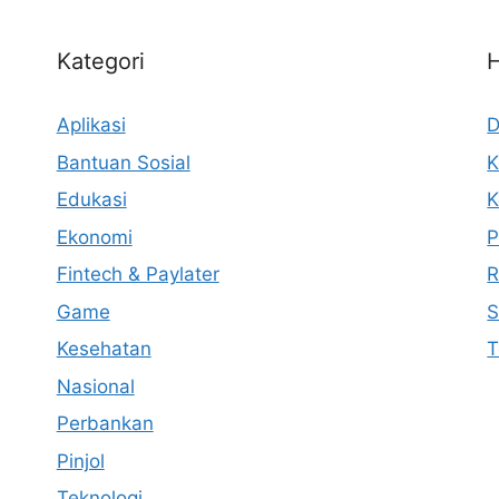
Kategori
Aplikasi
D
Bantuan Sosial
K
Edukasi
K
Ekonomi
P
Fintech & Paylater
R
Game
S
Kesehatan
T
Nasional
Perbankan
Pinjol
Teknologi