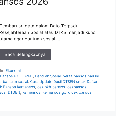
Bansos 2026
Pembaruan data dalam Data Terpadu
Kesejahteraan Sosial atau DTKS menjadi kunci
utama agar bantuan sosial …
Baca Selengkapnya
Kategori
Ekonomi
,
Bansos PKH-BPNT
,
Bantuan Sosial
,
berita bansos hari ini
,
r bantuan sosial
,
Cara Update Desil DTSEN untuk Daftar
k Bansos Kemensos
,
cek pkh bansos
,
cekbansos
nsos
,
DTSEN
,
Kemensos
,
kemensos go id cek bansos
,