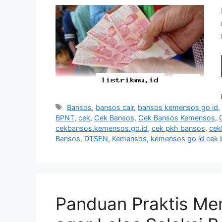
Tag
Bansos
,
bansos cair
,
bansos kemensos go id
BPNT
,
cek
,
Cek Bansos
,
Cek Bansos Kemensos
,
cekbansos.kemensos.go.id
,
cek pkh bansos
,
cek
Bansos
,
DTSEN
,
Kemensos
,
kemensos go id cek
Panduan Praktis Me