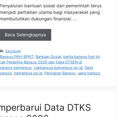
Penyaluran bantuan sosial dari pemerintah terus
menjadi perhatian utama bagi masyarakat yang
membutuhkan dukungan finansial. …
Baca Selengkapnya
Kategori
Ekonomi
,
Bansos PKH-BPNT
,
Bantuan Sosial
,
berita bansos hari ini
,
Cek Penerima Bansos 2026 dan Desil DTSEN di
bansos kemensos
,
cekbansos.kemensos.go.id
,
Desil
 bansos
,
kemensos.go.id
,
Pencairan Bansos
,
uang bansos
mperbarui Data DTKS